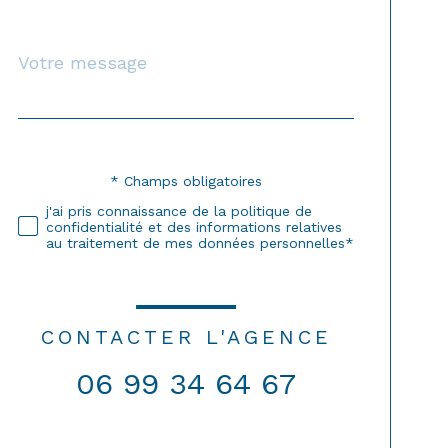
Message
Fieldset
*
par
défaut
* Champs obligatoires
Validation
j'ai pris connaissance de la politique de
confidentialité et des informations relatives
au traitement de mes données personnelles*
CONTACTER L'AGENCE
06 99 34 64 67