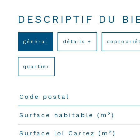
DESCRIPTIF DU BI
général
détails +
coproprié
quartier
Code postal
TRAD_PAMPERO_Caracteristique
Valeurs
Surface habitable (m²)
Surface loi Carrez (m²)