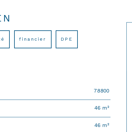
EN
té
financier
DPE
78800
46 m²
46 m²