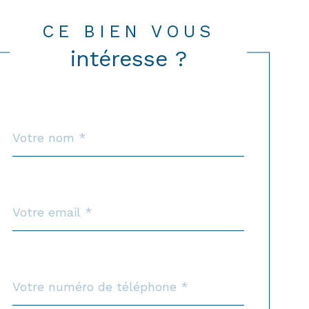
CE BIEN VOUS
intéresse ?
Nom
Fieldset
*
par
défaut
email
*
Téléphone
*