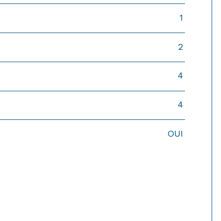
1
2
4
4
OUI