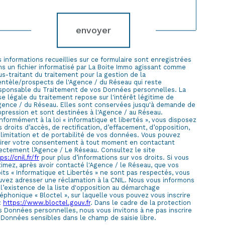
Validation
envoyer
 informations recueillies sur ce formulaire sont enregistrées
ns un fichier informatisé par La Boite Immo agissant comme
s-traitant du traitement pour la gestion de la
ientèle/prospects de l'Agence / du Réseau qui reste
sponsable du Traitement de vos Données personnelles. La
e légale du traitement repose sur l'intérêt légitime de
Agence / du Réseau. Elles sont conservées jusqu'à demande de
ppression et sont destinées à l'Agence / au Réseau.
formément à la loi « informatique et libertés », vous disposez
 droits d’accès, de rectification, d’effacement, d’opposition,
 limitation et de portabilité de vos données. Vous pouvez
tirer votre consentement à tout moment en contactant
rectement l’Agence / Le Réseau. Consultez le site
ps://cnil.fr/fr
pour plus d’informations sur vos droits. Si vous
timez, après avoir contacté l'Agence / le Réseau, que vos
its « Informatique et Libertés » ne sont pas respectés, vous
uvez adresser une réclamation à la CNIL. Nous vous informons
 l’existence de la liste d'opposition au démarchage
éphonique « Bloctel », sur laquelle vous pouvez vous inscrire
 :
https://www.bloctel.gouv.fr
. Dans le cadre de la protection
s Données personnelles, nous vous invitons à ne pas inscrire
 Données sensibles dans le champ de saisie libre.