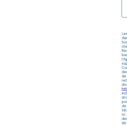
Les
da
Sou
cl
Re
bas
l'
su
Con
des
de
re
di
htt
es
dro
po
de
tél
ici
de
de