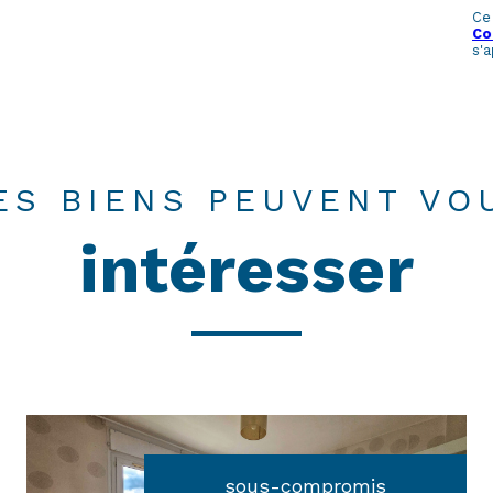
Ce
Co
s'a
ES BIENS PEUVENT VO
intéresser
sous-compromis