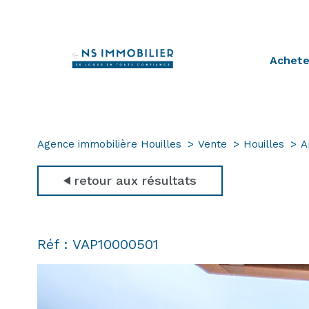
achet
Maiso
Apparte
Autr
Biens V
Agence immobilière Houilles
Vente
Houilles
A
retour aux résultats
Réf : VAP10000501