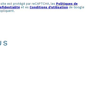
 site est protégé par reCAPTCHA, les
Politiques de
nfidentialité
et es
Conditions d'utilisation
de Google
ppliquent.
US