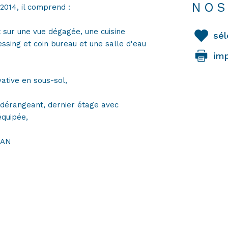
NOS
014, il comprend :
 sur une vue dégagée, une cuisine
sél
sing et coin bureau et une salle d'eau
im
ative en sous-sol,
dérangeant, dernier étage avec
équipée,
KAN