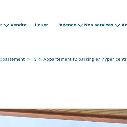
er
vendre
louer
l'agence
nos services
a
ns
Qui Sommes-Nous ?
Accompagnement
Complet
ments
Nos Partenaires
Communication
es
Digitale
endus
Visite Virtuelle
ppartement
T2
Appartement f2 parking en hyper centr
Immersive