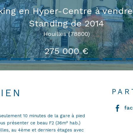
king en Hyper-Centre à vendre
Standing de 2014
Houilles (78800)
275 000 €
BIEN
PAR
fa
seulement 10 minutes de la gare à pied
ous présenter ce beau F2 (36m² hab.)
illes, au 4ème et derniers étages avec