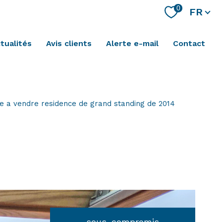
Langue
0
FR
se connecter
ctualités
avis clients
alerte e-mail
contact
e a vendre residence de grand standing de 2014
sous-compromis