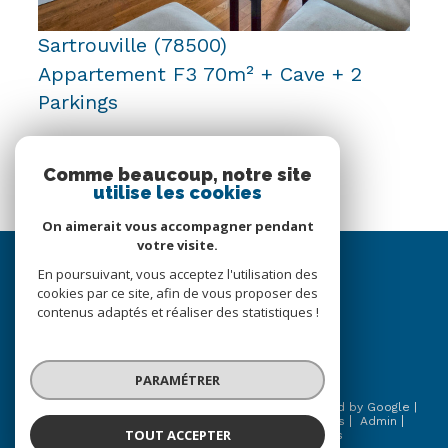
Sartrouville (78500)
Appartement F3 70m² + Cave + 2
Parkings
70 m²
-
323 000 €
Comme beaucoup, notre site
utilise les cookies
On aimerait vous accompagner pendant
votre visite.
se
En poursuivant, vous acceptez l'utilisation des
connecter
cookies par ce site, afin de vous proposer des
contenus adaptés et réaliser des statistiques !
espace propriétaire
PARAMÉTRER
© 2026 | Tous droits réservés | Traduction powered by Google |
Nos honoraires
Plan du site
Mentions légales
Admin
TOUT ACCEPTER
Partenaires
Politique RGPD
Cookies