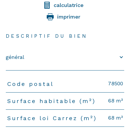
calculatrice
imprimer
DESCRIPTIF DU BIEN
général
78500
Code postal
TRAD_PAMPERO_Caracteristique
Valeurs
68 m²
Surface habitable (m²)
68 m²
Surface loi Carrez (m²)