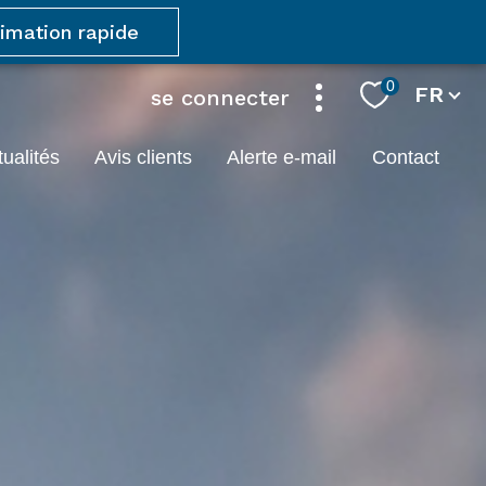
timation rapide
Langue
0
FR
se connecter
ctualités
avis clients
alerte e-mail
contact