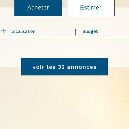
Acheter
Estimer
de l'ancien
Budget
voir les
32
annonces