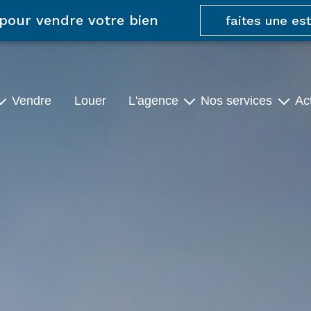
 pour vendre votre bien
faites une es
vendre
louer
l'agence
nos services
a
Qui Sommes-Nous ?
Accompagnement
Complet
ts
Nos Partenaires
Communication
Digitale
us
Visite Virtuelle
Immersive